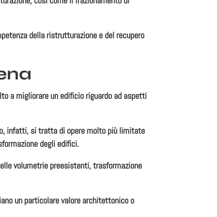
utturazione, così come il frazionamento di
petenza della ristrutturazione e del recupero
dena
lto a migliorare un edificio riguardo ad aspetti
 infatti, si tratta di opere molto più limitate
sformazione degli edifici.
lle volumetrie preesistenti, trasformazione
iano un particolare valore architettonico o