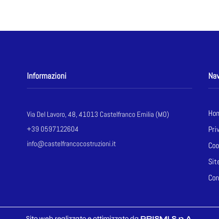
Informazioni
Nav
Ho
Via Del Lavoro, 48, 41013 Castelfranco Emilia (MO)
+39 0597122604
Pri
info@castelfrancocostruzioni.it
Coo
Sit
Con
Sito web realizzato e ottimizzato da
PRISMI S.p.A.