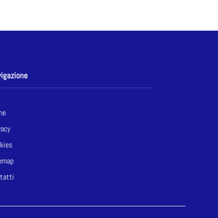
igazione
me
vacy
kies
emap
tatti