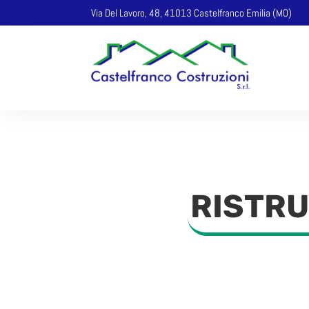
Via Del Lavoro, 48, 41013 Castelfranco Emilia (MO)
RISTRU