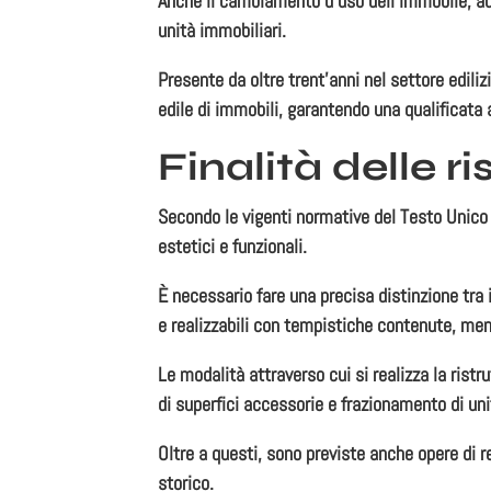
Anche il
cambiamento d’uso
dell’immobile, ad
unità immobiliari.
Presente da oltre trent’anni nel settore ediliz
edile di immobili, garantendo una qualificata as
Finalità delle r
Secondo le vigenti normative del
Testo Unico d
estetici e funzionali.
È necessario fare una precisa distinzione tra 
e realizzabili con tempistiche contenute, mentr
Le modalità attraverso cui si realizza la
ristr
di superfici accessorie e frazionamento di uni
Oltre a questi, sono previste anche opere di
r
storico.