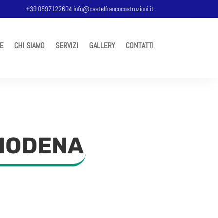
+39 0597122604
info@castelfrancocostruzioni.it
E
CHI SIAMO
SERVIZI
GALLERY
CONTATTI
 MODENA