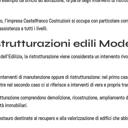
 esempio da ufficio ad abitazione, fa parte degli interventi di ristr
io, l’impresa
Castelfranco Costruzioni
si occupa con particolare com
sistenza a tutti i livelli.
istrutturazioni edili Mo
ell’Edilizia,
la ristrutturazione viene considerata un intervento rivo
interventi di
manutenzione
oppure di
ristrutturazione:
nel primo caso,
e nel secondo caso ci si riferisce a interventi di vera e propria tra
utturazione
comprendono demolizione, ricostruzione, ampliamento de
tà immobiliari.
estauro
destinate al recupero e alla valorizzazione di edifici che abb