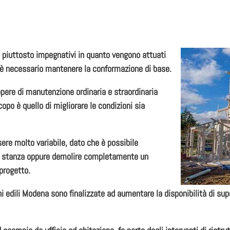
o piuttosto impegnativi in quanto vengono attuati
to è necessario mantenere la conformazione di base.
opere di manutenzione ordinaria e straordinaria
opo è quello di migliorare le condizioni sia
sere molto variabile, dato che è possibile
a stanza oppure
demolire
completamente un
 progetto.
ni edili Modena
sono finalizzate ad aumentare la disponibilità di super