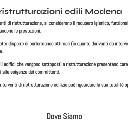
istrutturazioni edili Modena
enti di ristrutturazione,
si considerano il recupero igienico, funzional
randone le prestazioni.
poter disporre di
performance ottimali
(in quanto derivanti da inter
e.
li edifici che vengono sottoposti a ristrutturazione presentano carat
i alle esigenze dei committenti.
terventi di ristrutturazione edilizia può riguardare la sua totalità o
Dove Siamo