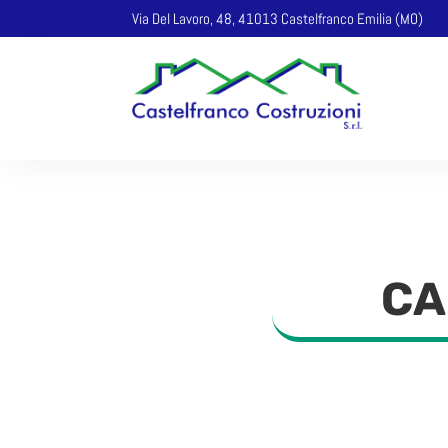
Via Del Lavoro, 48, 41013 Castelfranco Emilia (MO)
CA