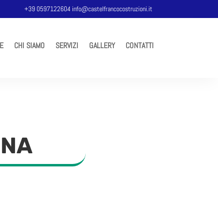
+39 0597122604
info@castelfrancocostruzioni.it
E
CHI SIAMO
SERVIZI
GALLERY
CONTATTI
GNA